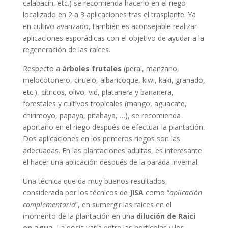
calabacín, etc.) se recomienda hacerlo en el riego
localizado en 2 a 3 aplicaciones tras el trasplante. Ya
en cultivo avanzado, también es aconsejable realizar
aplicaciones esporádicas con el objetivo de ayudar a la
regeneración de las raíces.
Respecto a
árboles frutales
(peral, manzano,
melocotonero, ciruelo, albaricoque, kiwi, kaki, granado,
etc.), cítricos, olivo, vid, platanera y bananera,
forestales y cultivos tropicales (mango, aguacate,
chirimoyo, papaya, pitahaya, …), se recomienda
aportarlo en el riego después de efectuar la plantación.
Dos aplicaciones en los primeros riegos son las
adecuadas. En las plantaciones adultas, es interesante
el hacer una aplicación después de la parada invernal.
Una técnica que da muy buenos resultados,
considerada por los técnicos de
JISA
como “
aplicación
complementaria
”, en sumergir las raíces en el
momento de la plantación en una
dilución de Raici
en agua
. La dosis varía entre las hortícolas y los