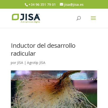
+34 96 351 79 01
jisa@jisa.es
Inductor del desarrollo
radicular
por
JISA
|
Agrotip JISA