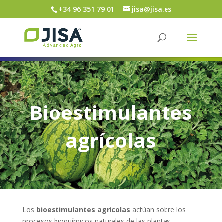
+34 96 351 79 01
jisa@jisa.es
Bioestimulantes
agrícolas
Los
bioestimulantes agrícolas
actúan sobre los
procesos bioquímicos naturales de las plantas,