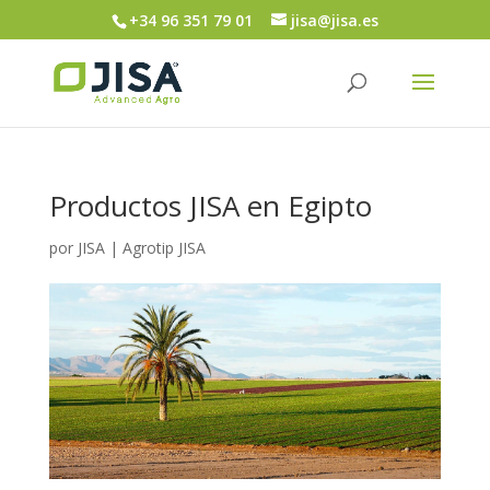
+34 96 351 79 01
jisa@jisa.es
Productos JISA en Egipto
por
JISA
|
Agrotip JISA