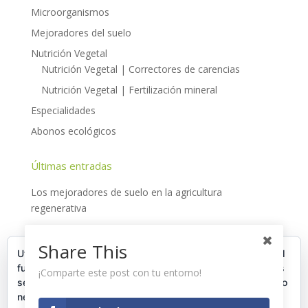
Microorganismos
Mejoradores del suelo
Nutrición Vegetal
Nutrición Vegetal | Correctores de carencias
Nutrición Vegetal | Fertilización mineral
Especialidades
Abonos ecológicos
Últimas entradas
Los mejoradores de suelo en la agricultura
regenerativa
Día internacional de la conservación del suelo
Share This
Cultivo del arándano en Huelva
Utilizamos cookies propias y de terceros para garantizar el
funcionamiento de la web, medir su uso y mejorar nuestros
La agricultura regenerativa: fundamentos, situación y
¡Comparte este post con tu entorno!
servicios. Puede aceptar todas las cookies, rechazar las no
uso de insumos
necesarias o configurar sus preferencias.
Política de
El cultivo del arándano a nivel mundial