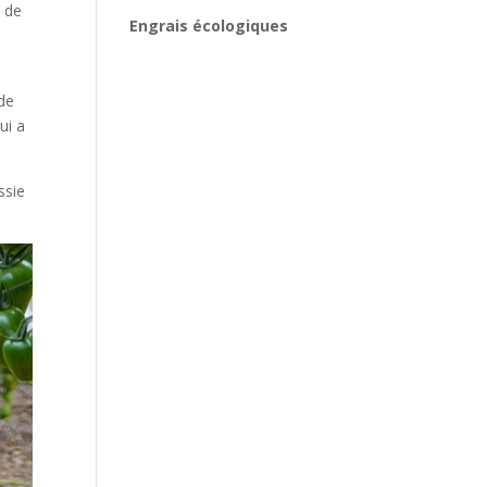
n de
Engrais écologiques
 de
ui a
ssie