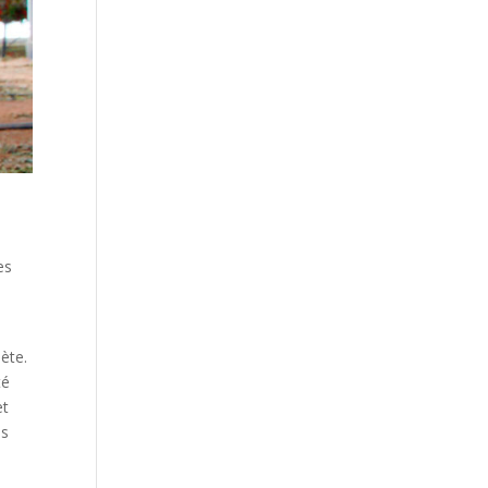
es
ète.
té
et
es