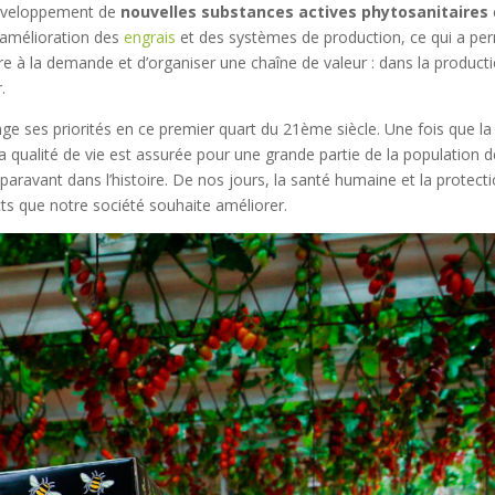
développement de
nouvelles substances actives phytosanitaires
l’amélioration des
engrais
et des systèmes de production, ce qui a pe
re à la demande et d’organiser une chaîne de valeur : dans la product
.
ge ses priorités en ce premier quart du 21ème siècle. Une fois que la
 la qualité de vie est assurée pour une grande partie de la population 
paravant dans l’histoire. De nos jours, la santé humaine et la protect
ts que notre société souhaite améliorer.