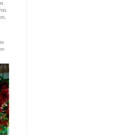
et
rmis
ion,
des
ion