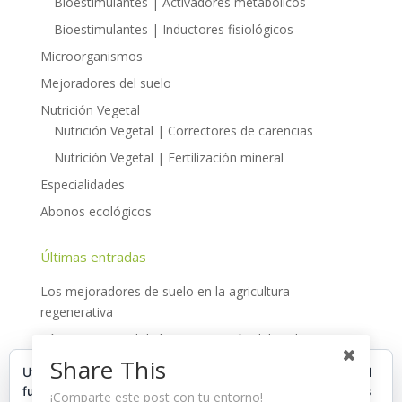
Bioestimulantes | Activadores metabólicos
Bioestimulantes | Inductores fisiológicos
Microorganismos
Mejoradores del suelo
Nutrición Vegetal
Nutrición Vegetal | Correctores de carencias
Nutrición Vegetal | Fertilización mineral
Especialidades
Abonos ecológicos
Últimas entradas
Los mejoradores de suelo en la agricultura
regenerativa
Día internacional de la conservación del suelo
Share This
Cultivo del arándano en Huelva
Utilizamos cookies propias y de terceros para garantizar el
funcionamiento de la web, medir su uso y mejorar nuestros
La agricultura regenerativa: fundamentos, situación y
¡Comparte este post con tu entorno!