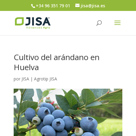
+34 96 351 79 01
jisa@jisa.es
Cultivo del arándano en
Huelva
por
JISA
|
Agrotip JISA