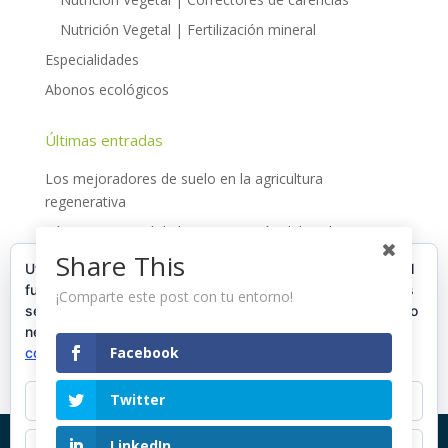
Nutrición Vegetal | Fertilización mineral
Especialidades
Abonos ecológicos
Últimas entradas
Los mejoradores de suelo en la agricultura
regenerativa
Día internacional de la conservación del suelo
Share This
Cultivo del arándano en Huelva
Utilizamos cookies propias y de terceros para garantizar el
funcionamiento de la web, medir su uso y mejorar nuestros
La agricultura regenerativa: fundamentos, situación y
¡Comparte este post con tu entorno!
servicios. Puede aceptar todas las cookies, rechazar las no
uso de insumos
necesarias o configurar sus preferencias.
Política de
El cultivo del arándano a nivel mundial
Facebook
cookies
Twitter
Aceptar todo
LinkedIn