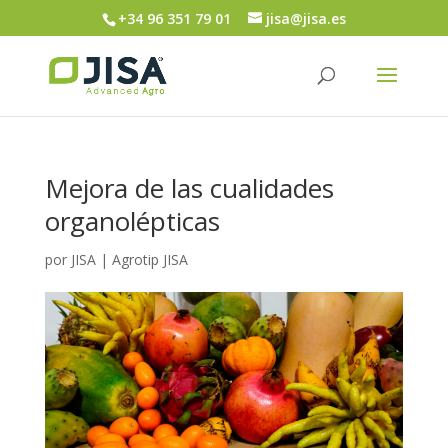
+34 96 351 79 01
jisa@jisa.es
Mejora de las cualidades
organolépticas
por
JISA
|
Agrotip JISA