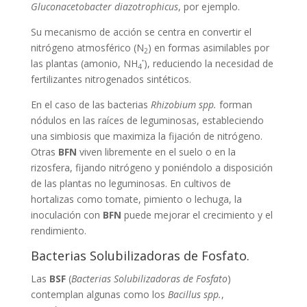
Gluconacetobacter diazotrophicus
, por ejemplo.
Su mecanismo de acción se centra en convertir el
nitrógeno atmosférico (N
) en formas asimilables por
2
⁺
las plantas (amonio, NH
), reduciendo la necesidad de
4
fertilizantes nitrogenados sintéticos.
En el caso de las bacterias
Rhizobium spp.
forman
nódulos en las raíces de leguminosas, estableciendo
una simbiosis que maximiza la fijación de nitrógeno.
Otras
BFN
viven libremente en el suelo o en la
rizosfera, fijando nitrógeno y poniéndolo a disposición
de las plantas no leguminosas. En cultivos de
hortalizas como tomate, pimiento o lechuga, la
inoculación con
BFN
puede mejorar el crecimiento y el
rendimiento.
Bacterias Solubilizadoras de Fosfato.
Las
BSF
(
Bacterias Solubilizadoras de Fosfato
)
contemplan algunas como los
Bacillus spp.
,