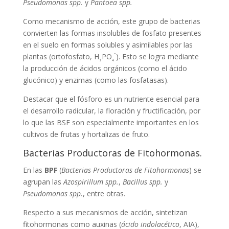
Pseudomonas spp.
y
Pantoea spp.
Como mecanismo de acción, este grupo de bacterias
convierten las formas insolubles de fosfato presentes
en el suelo en formas solubles y asimilables por las
⁻
plantas (ortofosfato, H
PO
). Esto se logra mediante
₂
₄
la producción de ácidos orgánicos (como el ácido
glucónico) y enzimas (como las fosfatasas).
Destacar que el fósforo es un nutriente esencial para
el desarrollo radicular, la floración y fructificación, por
lo que las BSF son especialmente importantes en los
cultivos de frutas y hortalizas de fruto.
Bacterias Productoras de Fitohormonas.
En las
BPF
(
Bacterias Productoras de Fitohormonas
) se
agrupan las
Azospirillum spp.
,
Bacillus spp.
y
Pseudomonas spp.
, entre otras.
Respecto a sus mecanismos de acción, sintetizan
fitohormonas como auxinas (
ácido indolacético
, AIA),