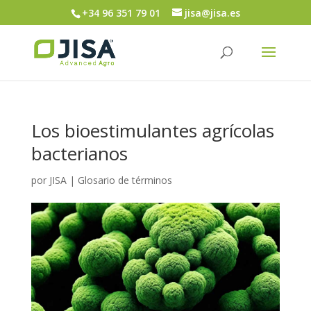
+34 96 351 79 01
jisa@jisa.es
Los bioestimulantes agrícolas
bacterianos
por
JISA
|
Glosario de términos