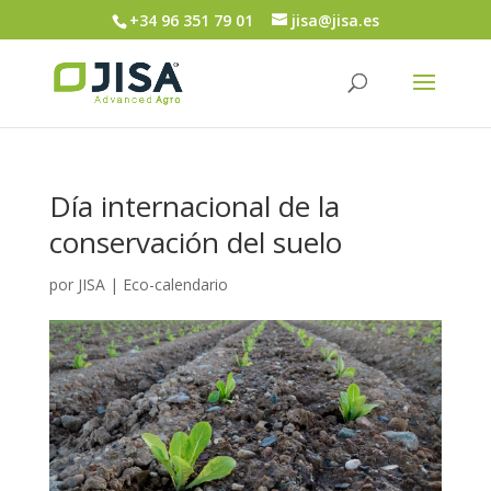
+34 96 351 79 01
jisa@jisa.es
Día internacional de la
conservación del suelo
por
JISA
|
Eco-calendario