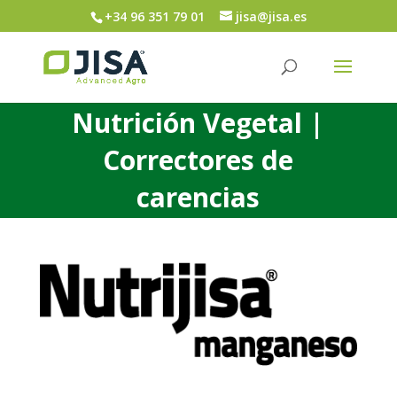
+34 96 351 79 01
jisa@jisa.es
Nutrición Vegetal |
Correctores de
carencias