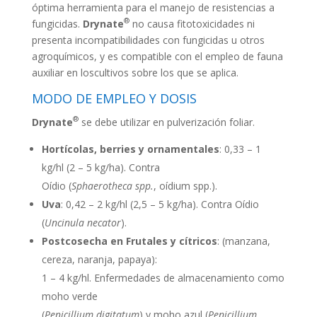
óptima herramienta para el manejo de resistencias a
®
fungicidas.
Drynate
no causa fitotoxicidades ni
presenta incompatibilidades con fungicidas u otros
agroquímicos, y es compatible con el empleo de fauna
auxiliar en loscultivos sobre los que se aplica.
MODO DE EMPLEO Y DOSIS
®
Drynate
se debe utilizar en pulverización foliar.
Hortícolas, berries y ornamentales
: 0,33 – 1
kg/hl (2 – 5 kg/ha). Contra
Oídio (
Sphaerotheca spp.
, oídium spp.).
Uva
: 0,42 – 2 kg/hl (2,5 – 5 kg/ha). Contra Oídio
(
Uncinula necator
).
Postcosecha en Frutales y cítricos
: (manzana,
cereza, naranja, papaya):
1 – 4 kg/hl. Enfermedades de almacenamiento como
moho verde
(
Penicillium digitatum
) y moho azul (
Penicillium