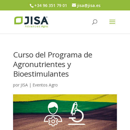
+34 96 351 79 01
jisa@jisa.es
Curso del Programa de
Agronutrientes y
Bioestimulantes
por
JISA
|
Eventos Agro