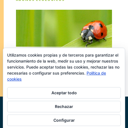
Utilizamos cookies propias y de terceros para garantizar el
funcionamiento de la web, medir su uso y mejorar nuestros
servicios. Puede aceptar todas las cookies, rechazar las no
necesarias o configurar sus preferencias.
Política de
cookies
Aceptar todo
Rechazar
© Jiloca Industrial SA |
Área restringida
-
Política de
Privacidad
-
Aviso Legal
-
Cookies
-
Canal InfoSAMCA
-
Configurar
Información corporativa
-
Trabaja con nosotros