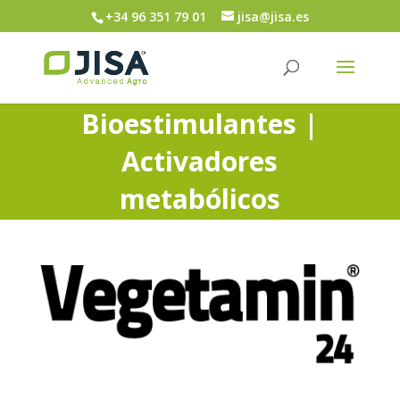
+34 96 351 79 01
jisa@jisa.es
Bioestimulantes |
Activadores
metabólicos