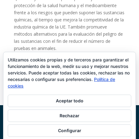
protección de la salud humana y el medioambiente
frente a los riesgos que pueden suponer las sustancias
químicas, al tiempo que mejora la competitividad de la
industria química de la UE. También promueve
métodos alternativos para la evaluación del peligro de
las sustancias con el fin de reducir el número de
pruebas en animales.
Este reglamento es considerado como uno de los
Utilizamos cookies propias y de terceros para garantizar el
funcionamiento de la web, medir su uso y mejorar nuestros
mayores desafíos para la industria química de este
servicios. Puede aceptar todas las cookies, rechazar las no
siglo, hasta el extremo de convertirlo en una referencia
necesarias o configurar sus preferencias.
Política de
internacional.
cookies
Número de Registro Reach:
01-
2119484861-29-0003
Aceptar todo
Rechazar
© Jiloca Industrial SA |
Área restringida
-
Política de
Privacidad
-
Aviso Legal
-
Cookies
-
Canal InfoSAMCA
-
Configurar
Información corporativa
-
Trabaja con nosotros